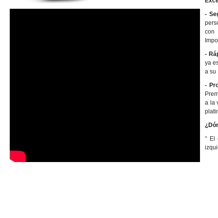
Exce
- Se
pers
con 
Impo
- Rá
ya es
a su 
- Pr
Prem
a la
plat
¿Dón
° El
izqui