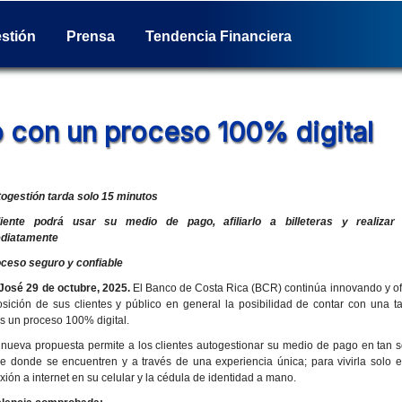
stión
Prensa
Tendencia Financiera
Comunicados de prensa
Consejos Financieros
Actividades
Reporte de Sostenibilidad
Productos y servicios
Columna de opinión
Social
Glosario Bancario
Nuestra posición
Cultural
Historia
o con un proceso 100% digital
togestión tarda solo 15 minutos
iente podrá usar su medio de pago, afiliarlo a billeteras y realizar 
diatamente
oceso seguro y confiable
José 29 de octubre, 2025.
El Banco de Costa Rica (BCR) continúa innovando y of
osición de sus clientes y público en general la posibilidad de contar con una ta
és un proceso 100% digital.
 nueva propuesta permite a los clientes autogestionar su medio de pago en tan s
e donde se encuentren y a través de una experiencia única; para vivirla solo e
xión a internet en su celular y la cédula de identidad a mano.