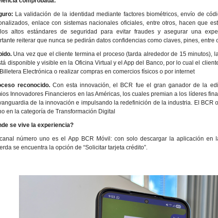
lencia comprobada:
guro:
La validación de la identidad mediante factores biométricos, envío de cód
onalizados, enlace con sistemas nacionales oficiales, entre otros, hacen que es
los altos estándares de seguridad para evitar fraudes y asegurar una exper
rtante reiterar que nunca se pedirán datos confidencias como claves, pines, entre 
pido.
Una vez que el cliente termina el proceso (tarda alrededor de 15 minutos), la 
tá disponible y visible en la Oficina Virtual y el App del Banco, por lo cual el clie
Billetera Electrónica o realizar compras en comercios físicos o por internet
oceso reconocido.
Con esta innovación, el BCR fue el gran ganador de la ed
ios Innovadores Financieros en las Américas, los cuales premian a los líderes fin
 vanguardia de la innovación e impulsando la redefinición de la industria. El BCR 
ino en la categoría de Transformación Digital
de se vive la experiencia?
 canal número uno es el App BCR Móvil: con solo descargar la aplicación en la
erda se encuentra la opción de “Solicitar tarjeta crédito”.