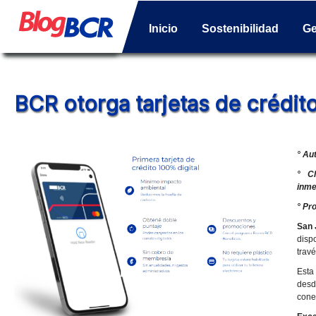
Inicio
Sostenibilidad
Ge
BCR otorga tarjetas de crédit
° Au
° Cl
inme
° Pr
San 
disp
trav
Esta
desd
cone